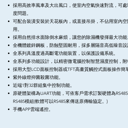
採用高效率風車及大出風口，使室內空氣快速對流，可處
度問題。
可配合裝潢安裝於天花板內，或直接吊掛，不佔用室內空
用。
採用自然排水面除倒水麻煩，讓您的除濕機發揮最大功能
全機體鍍鋅鋼板，防蝕堅固耐用，採多層隔音高低噪音設
全系列具溫度過高斷電功能裝置，以保護設備系統。
全系列多功能設計，以精密微電腦控制智慧濕度控制，附
採用大型LCD面板控制器或TFT高畫質觸控式面板操作簡
紫外線燈抑菌殺菌功能。
近端1對32群組集中控制功能。
原硬體架構為UART功能，可依客戶需求訂製硬體為RS48
RS485模組(軟體可以RS485來傳送原傳輸協定。)
手機APP雲端遙控。