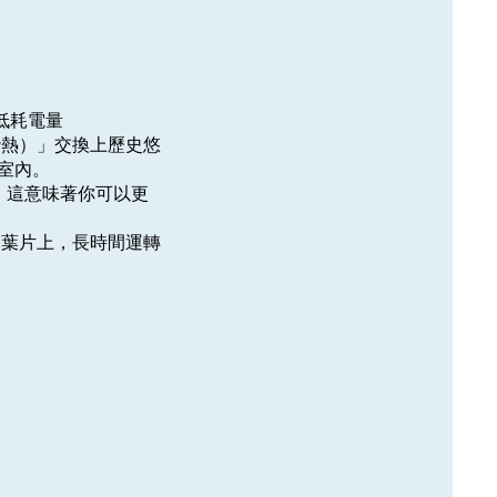
低耗電量
（潛熱）」交換上歷史悠
室內。
整。這意味著你可以更
扇葉片上，長時間運轉