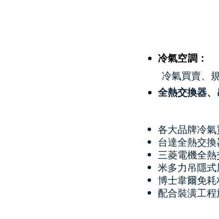
冷氣空調：
冷氣買賣、規
全熱交換器、
各大品牌冷氣
台達全熱交換
三菱電機全熱
米多力吊隱式
博士韋爾免耗
​配合裝潢工程