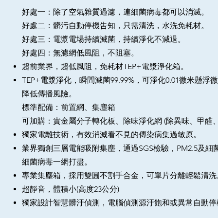
好處一：除了空氣雜質過濾，連細菌病毒都可以消滅。
好處二：髒
污自動停機吿知，只需清洗，水洗免耗材。
好處三：電漿電場持續滅菌，持續淨化不減退。
好處四：無濾網低風阻，不阻塞。
超前業界，超低風阻，免耗材TEP+電漿淨化箱。
TEP+電漿淨化，瞬間滅菌99.99%，可淨化0.01微米懸
降低傳播風險。​
標準配備：前置網、集塵箱
可加購：貴金屬分子轉化板、除味淨化網 (除異味、甲醛、
獨家電離技術，有效消滅看不見的傳染病集過敏原。
業界獨創三層電能吸附集塵，通過SGS檢驗，PM2.5及細菌
細菌病毒一網打盡。
專業集塵箱，採用雙圓不割手合金，可單片分離輕鬆清洗
超靜音，體積小(高度23公分)
獨家設計智慧髒汙偵測，電腦偵測源汙飽和或異常自動停