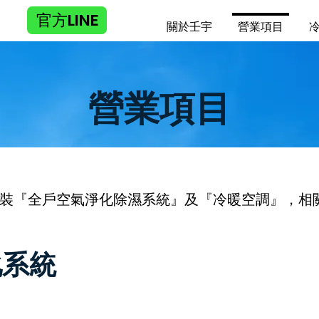
官方LINE
關於壬宇
營業項目
營業項目
裝『全戶空氣淨化除濕系統』及『冷暖空調』，相
化系統