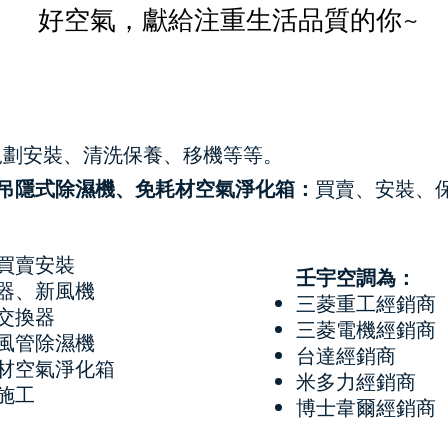
好空氣，獻給注重生活品質的你~
劃安裝、清洗保養、移機等等。
吊隱式除濕機、免耗材空氣淨化箱：
買賣、安裝、
買賣安裝​
​壬宇空調為：
器、新風機
三菱重工經銷商
交換器
三菱電機經銷商
風管除濕機
台達經銷商
材空氣淨化箱
米多力經銷商
施工
博士韋爾經銷商