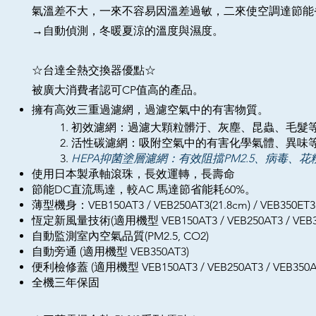
氣溫差不大，一來不容易因溫差過敏，二來使空調達節能
→自動偵測，冬暖夏涼的溫度與濕度。
☆台達全熱交換器優點☆
被廣大消費者認可CP值高的產品。
擁有高效三重過濾網，
過濾空氣中的有害物質
​​。
1. 初效濾網：過濾大顆粒髒汙、灰塵、昆蟲、毛髮
2. 活性碳濾網：吸附空氣中的有害化學氣體、異味
3.
HEPA抑菌塗層濾網：有效阻擋PM2.5、病毒、
使用日本製承軸滾珠，長效運轉，長壽命
節能DC直流馬達，較AC 馬達節省能耗60%。
薄型機身：VEB150AT3 / VEB250AT3(21.8cm) / VEB350ET3(
恆定新風量技術(適用機型 VEB150AT3 / VEB250AT3 / VEB3
自動監測室內空氣品質(PM2.5, CO2)
自動旁通 (適用機型 VEB350AT3)
便利檢修蓋 (適用機型 VEB150AT3 / VEB250AT3 / VEB350A
全機三年保固