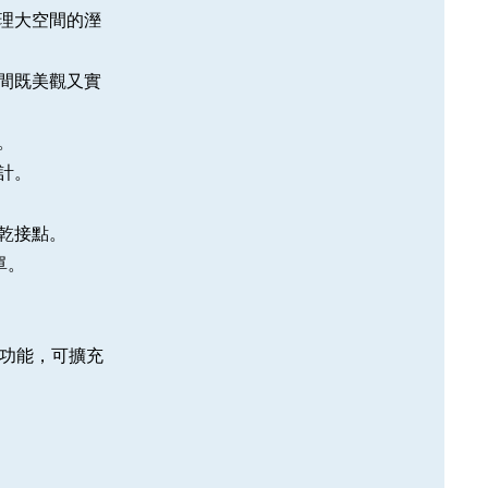
理大空間的溼
間既美觀又實
。
計。
乾接點。
單。
5功能，可擴充