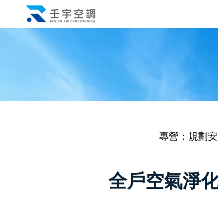
專營：規劃安
全戶空氣淨