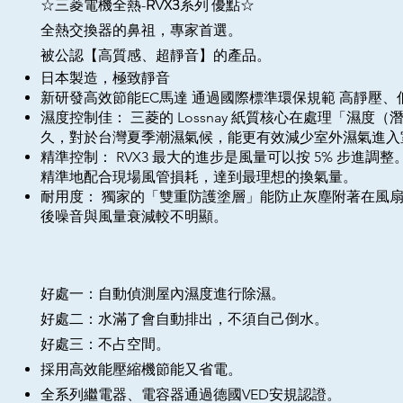
RVX3
系列 優點
☆
三菱電機全熱-
☆
全熱交換器的鼻祖，專家首選。
被公認【高質感、超靜音】的產品。
日本製造，極致靜音
新研發高效節能EC馬達 通過國際標準環保規範 高靜壓、
濕度控制佳： 三菱的 Lossnay 紙質核心在處理「濕度
久，對於台灣夏季潮濕氣候，能更有效減少室外濕氣進入
精準控制： RVX3 最大的進步是風量可以按 5% 步進調
精準地配合現場風管損耗，達到最理想的換氣量。
耐用度： 獨家的「雙重防護塗層」能防止灰塵附著在風
後噪音與風量衰減較不明顯。
好處一：自動偵測屋內濕度進行除濕
。
好處二：水滿了會自動排出，不須自己倒水。
​好處三：不占空間。
採用高效能壓縮機節能又省電。
全系列繼電器、電容器通過德國VED安規認證。