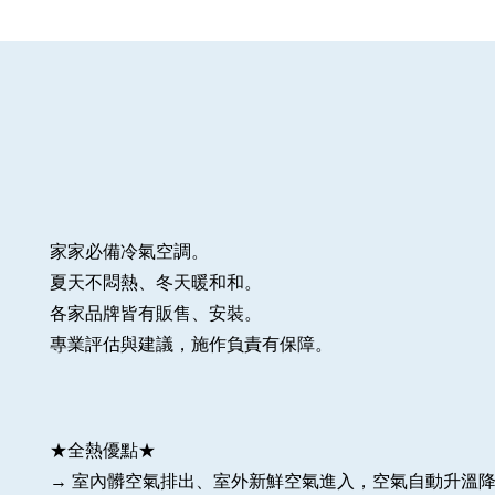
家家必備冷氣空調。
​夏天不悶熱、冬天暖和和。
各家品牌皆有販售、安裝
​。
​專業評估與建議，施作負責有保障。
★全熱優點★
→ 室內髒空氣排出、室外新鮮空氣進入，空氣自動升溫