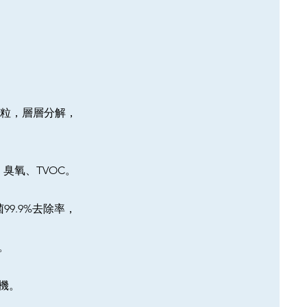
浮微粒，層層分解，
臭氧、TVOC。
99.9%去除率，
。
機。